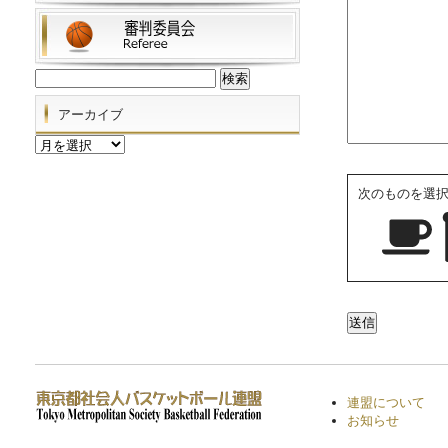
検
索:
アーカイブ
ア
ー
カ
次のものを選
イ
ブ
連盟について
お知らせ